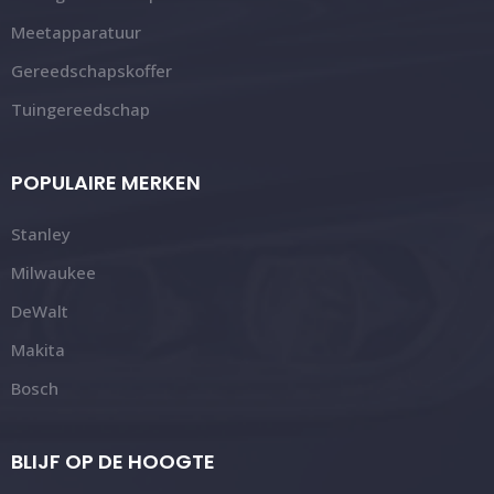
Meetapparatuur
Gereedschapskoffer
Tuingereedschap
POPULAIRE MERKEN
Stanley
Milwaukee
DeWalt
Makita
Bosch
BLIJF OP DE HOOGTE