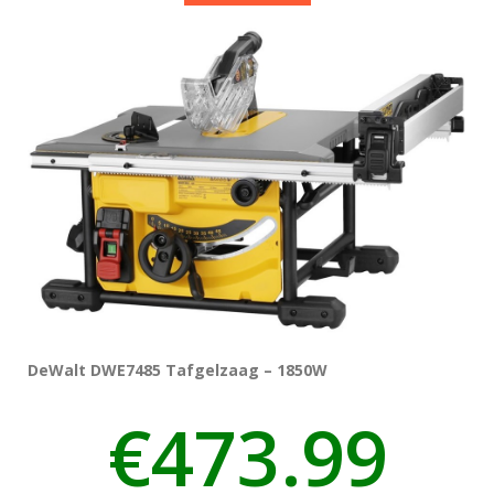
DeWalt DWE7485 Tafgelzaag – 1850W
€
473.99